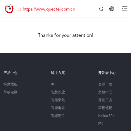
：https://www.quectel.com.cn
言：
简
体
中
Thanks for your attention!
文
产品中心
解决方案
开发者中心
蜂窝模组
DTU
资源下载
单板电脑
智慧农业
文档中心
智能穿戴
开发工具
智能电表
应用笔记
智能定位
Helios SDK
FAQ