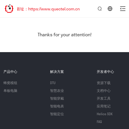
新址：https://www.quectel.com.cn
言：
简
体
中
Thanks for your attention!
文
产品中心
解决方案
开发者中心
蜂窝模组
DTU
资源下载
单板电脑
智慧农业
文档中心
智能穿戴
开发工具
智能电表
应用笔记
智能定位
Helios SDK
FAQ