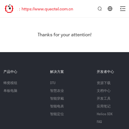
：https://www.quectel.com.cn
言：
简
体
中
Thanks for your attention!
文
产品中心
解决方案
开发者中心
蜂窝模组
DTU
资源下载
单板电脑
智慧农业
文档中心
智能穿戴
开发工具
智能电表
应用笔记
智能定位
Helios SDK
FAQ