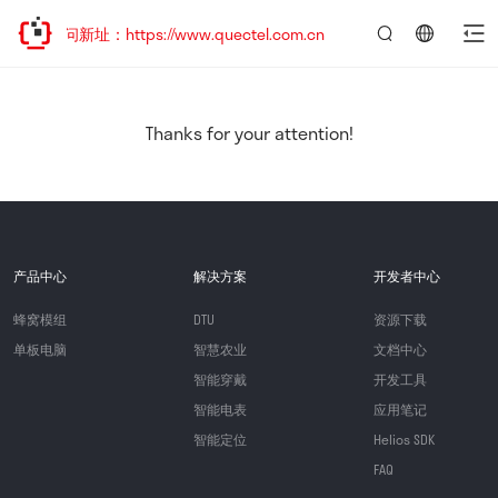
访问新址：https://www.quectel.com.cn
言：
简
体
中
Thanks for your attention!
文
产品中心
解决方案
开发者中心
蜂窝模组
DTU
资源下载
单板电脑
智慧农业
文档中心
智能穿戴
开发工具
智能电表
应用笔记
智能定位
Helios SDK
FAQ