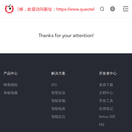
地址已迁移，欢迎访问新址：https://www.quectel.com.cn
言：
简
体
中
Thanks for your attention!
文
产品中心
解决方案
开发者中心
蜂窝模组
DTU
资源下载
单板电脑
智慧农业
文档中心
智能穿戴
开发工具
智能电表
应用笔记
智能定位
Helios SDK
FAQ