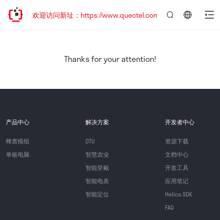
迁移，欢迎访问新址：https://www.quectel.com.cn
言：
简
体
中
Thanks for your attention!
文
产品中心
解决方案
开发者中心
蜂窝模组
DTU
资源下载
单板电脑
智慧农业
文档中心
智能穿戴
开发工具
智能电表
应用笔记
智能定位
Helios SDK
FAQ