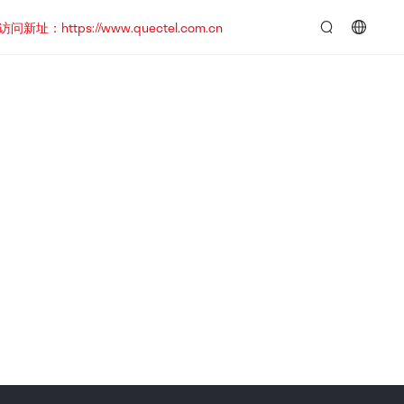
https://www.quectel.com.cn
言：
简
体
中
文