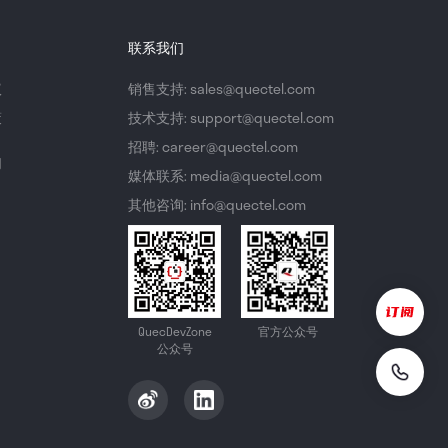
联系我们
议
销售支持: sales@quectel.com
策
技术支持: support@quectel.com
招聘: career@quectel.com
们
媒体联系: media@quectel.com
其他咨询: info@quectel.com
QuecDevZone
官方公众号
公众号