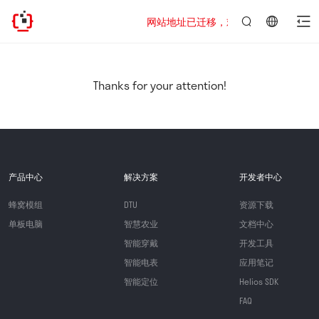
网站地址已迁移，欢迎访问新址：https://ww
言：
简
体
中
Thanks for your attention!
文
产品中心
解决方案
开发者中心
蜂窝模组
DTU
资源下载
单板电脑
智慧农业
文档中心
智能穿戴
开发工具
智能电表
应用笔记
智能定位
Helios SDK
FAQ