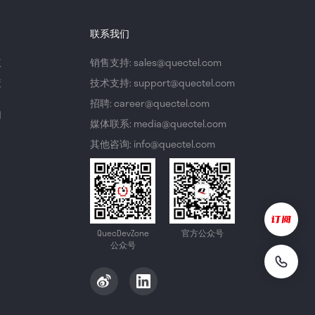
联系我们
议
销售支持: sales@quectel.com
策
技术支持: support@quectel.com
招聘: career@quectel.com
们
媒体联系: media@quectel.com
其他咨询: info@quectel.com
QuecDevZone
官方公众号
公众号