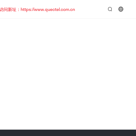
https://www.quectel.com.cn
言：
简
体
中
文