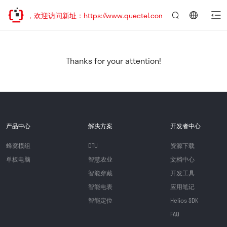
迁移，欢迎访问新址：https://www.quectel.com.cn
言：
简
体
中
Thanks for your attention!
文
产品中心
解决方案
开发者中心
蜂窝模组
DTU
资源下载
单板电脑
智慧农业
文档中心
智能穿戴
开发工具
智能电表
应用笔记
智能定位
Helios SDK
FAQ