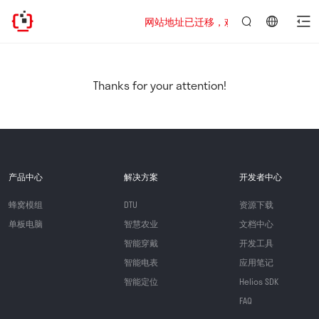
网站地址已迁移，欢迎访问新址：https://www
言：
简
体
中
Thanks for your attention!
文
产品中心
解决方案
开发者中心
蜂窝模组
DTU
资源下载
单板电脑
智慧农业
文档中心
智能穿戴
开发工具
智能电表
应用笔记
智能定位
Helios SDK
FAQ