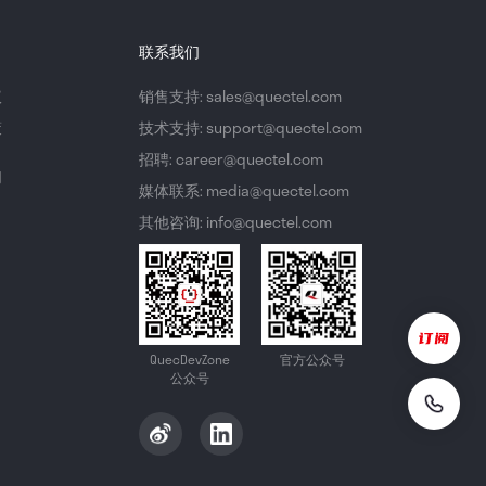
联系我们
议
销售支持: sales@quectel.com
策
技术支持: support@quectel.com
招聘: career@quectel.com
们
媒体联系: media@quectel.com
其他咨询: info@quectel.com
QuecDevZone
官方公众号
公众号