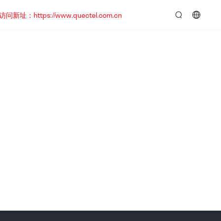
https://www.quectel.com.cn
言：
简
体
中
文