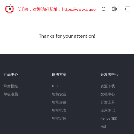
网站地址已迁移，欢迎访问新址：https://www.quectel.com.cn
言：
简
体
中
Thanks for your attention!
文
产品中心
解决方案
开发者中心
蜂窝模组
DTU
资源下载
单板电脑
智慧农业
文档中心
智能穿戴
开发工具
智能电表
应用笔记
智能定位
Helios SDK
FAQ