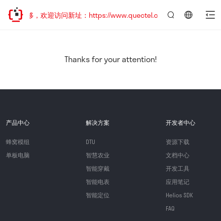
址已迁移，欢迎访问新址：https://www.quectel.com.cn
言：
简
体
中
Thanks for your attention!
文
产品中心
解决方案
开发者中心
蜂窝模组
DTU
资源下载
单板电脑
智慧农业
文档中心
智能穿戴
开发工具
智能电表
应用笔记
智能定位
Helios SDK
FAQ