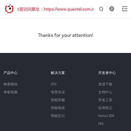
移，欢迎访问新址：https://www.quectel.com.cn
言：
简
体
中
Thanks for your attention!
文
产品中心
解决方案
开发者中心
蜂窝模组
DTU
资源下载
单板电脑
智慧农业
文档中心
智能穿戴
开发工具
智能电表
应用笔记
智能定位
Helios SDK
FAQ