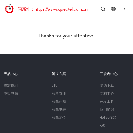
访问新址：https://www.quectel.com.cn
言：
简
体
中
Thanks for your attention!
文
产品中心
解决方案
开发者中心
蜂窝模组
DTU
资源下载
单板电脑
智慧农业
文档中心
智能穿戴
开发工具
智能电表
应用笔记
智能定位
Helios SDK
FAQ