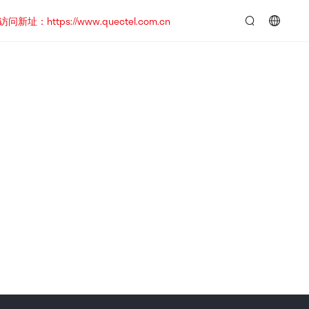
https://www.quectel.com.cn
言：
简
体
中
文