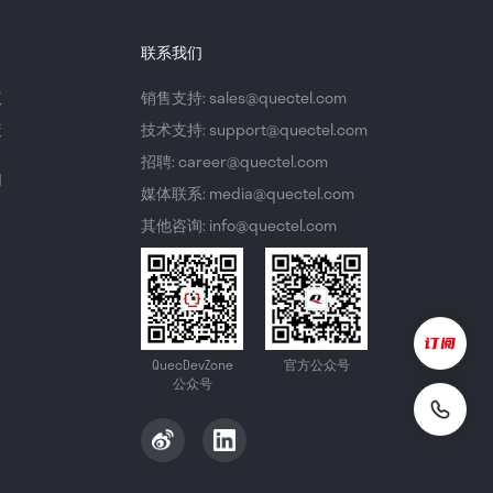
联系我们
议
销售支持: sales@quectel.com
策
技术支持: support@quectel.com
招聘: career@quectel.com
们
媒体联系: media@quectel.com
其他咨询: info@quectel.com
QuecDevZone
官方公众号
公众号