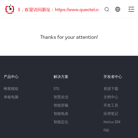
址已迁移，欢迎访问新址：https://www.quectel.com.cn
言：
简
体
中
Thanks for your attention!
文
产品中心
解决方案
开发者中心
蜂窝模组
DTU
资源下载
单板电脑
智慧农业
文档中心
智能穿戴
开发工具
智能电表
应用笔记
智能定位
Helios SDK
FAQ