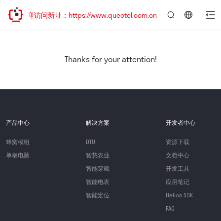
，欢迎访问新址：https://www.quectel.com.cn
言：
简
体
中
Thanks for your attention!
文
产品中心
解决方案
开发者中心
蜂窝模组
DTU
资源下载
单板电脑
智慧农业
文档中心
智能穿戴
开发工具
智能电表
应用笔记
智能定位
Helios SDK
FAQ