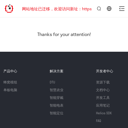
网站地址已迁移，欢迎访问新址：https://www.quectel.com.
言：
简
体
中
Thanks for your attention!
文
产品中心
解决方案
开发者中心
蜂窝模组
DTU
资源下载
单板电脑
智慧农业
文档中心
智能穿戴
开发工具
智能电表
应用笔记
智能定位
Helios SDK
FAQ