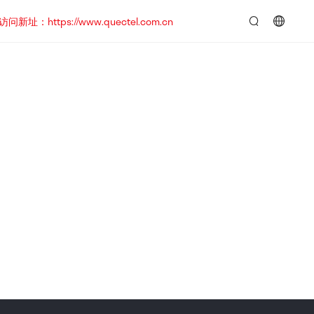
https://www.quectel.com.cn
言：
简
体
中
文