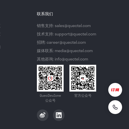
联系我们
议
销售支持: sales@quectel.com
策
技术支持: support@quectel.com
招聘: career@quectel.com
们
媒体联系: media@quectel.com
其他咨询: info@quectel.com
QuecDevZone
官方公众号
公众号