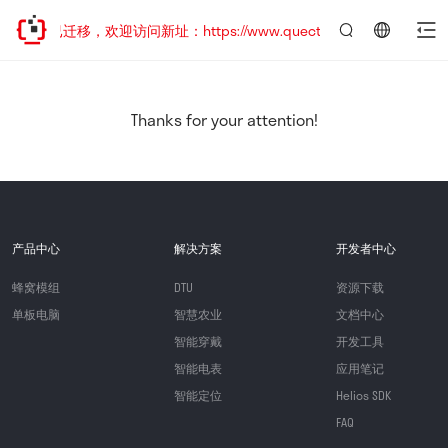
站地址已迁移，欢迎访问新址：https://www.quectel.com.cn
言：
简
体
中
Thanks for your attention!
文
产品中心
解决方案
开发者中心
蜂窝模组
DTU
资源下载
单板电脑
智慧农业
文档中心
智能穿戴
开发工具
智能电表
应用笔记
智能定位
Helios SDK
FAQ