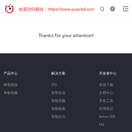
迁移，欢迎访问新址：https://www.quectel.com.cn
言：
简
体
中
Thanks for your attention!
文
产品中心
解决方案
开发者中心
蜂窝模组
DTU
资源下载
单板电脑
智慧农业
文档中心
智能穿戴
开发工具
智能电表
应用笔记
智能定位
Helios SDK
FAQ