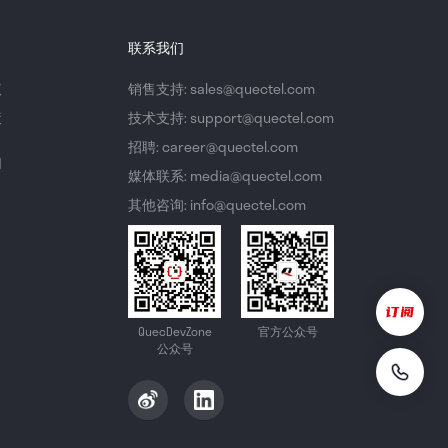
联系我们
议
销售支持: sales@quectel.com
策
技术支持: support@quectel.com
招聘: career@quectel.com
们
媒体联系: media@quectel.com
其他咨询: info@quectel.com
QuecDevZone
官方公众号
公众号