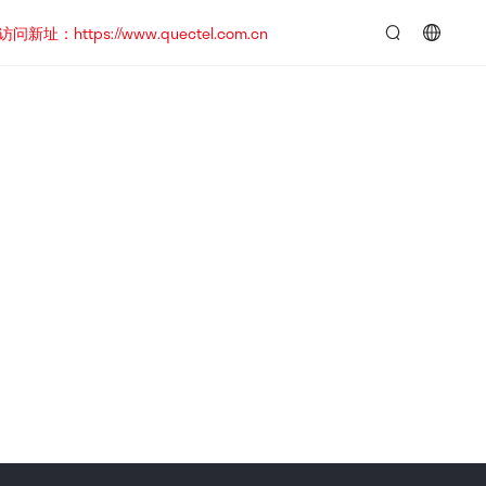
https://www.quectel.com.cn
言：
简
体
中
文