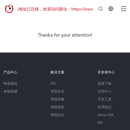
网站地址已迁移，欢迎访问新址：https://www.quectel.com.cn
言：
简
体
中
Thanks for your attention!
文
产品中心
解决方案
开发者中心
蜂窝模组
DTU
资源下载
单板电脑
智慧农业
文档中心
智能穿戴
开发工具
智能电表
应用笔记
智能定位
Helios SDK
FAQ