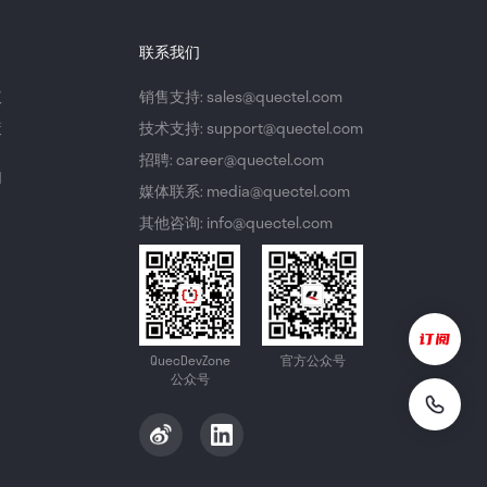
联系我们
议
销售支持: sales@quectel.com
策
技术支持: support@quectel.com
招聘: career@quectel.com
们
媒体联系: media@quectel.com
其他咨询: info@quectel.com
QuecDevZone
官方公众号
公众号