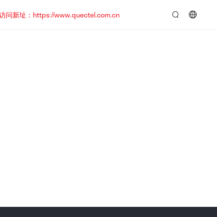
https://www.quectel.com.cn
言：
简
体
中
文