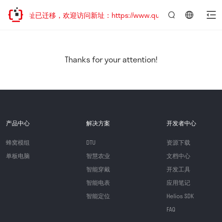
网站地址已迁移，欢迎访问新址：https://www.quectel.com.cn
言：
简
体
中
Thanks for your attention!
文
产品中心
解决方案
开发者中心
蜂窝模组
DTU
资源下载
单板电脑
智慧农业
文档中心
智能穿戴
开发工具
智能电表
应用笔记
智能定位
Helios SDK
FAQ