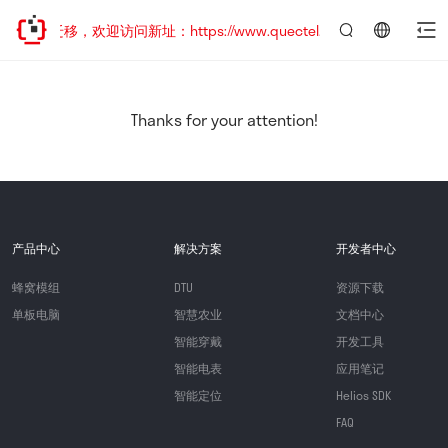
地址已迁移，欢迎访问新址：https://www.quectel.com.cn
言：
简
体
中
Thanks for your attention!
文
产品中心
解决方案
开发者中心
蜂窝模组
DTU
资源下载
单板电脑
智慧农业
文档中心
智能穿戴
开发工具
智能电表
应用笔记
智能定位
Helios SDK
FAQ