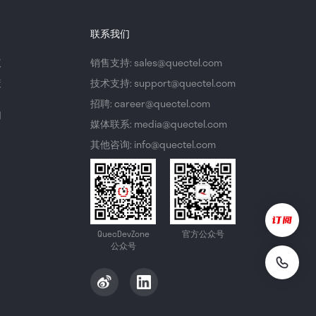
联系我们
议
销售支持: sales@quectel.com
策
技术支持: support@quectel.com
招聘: career@quectel.com
们
媒体联系: media@quectel.com
其他咨询: info@quectel.com
QuecDevZone
官方公众号
公众号