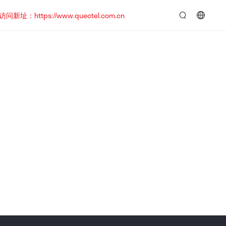
https://www.quectel.com.cn
言：
简
体
中
文