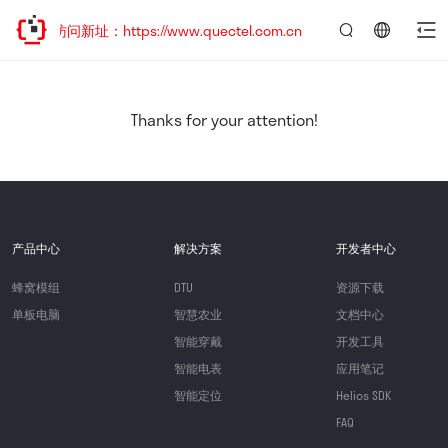
迎访问新址：https://www.quectel.com.cn
言：
简
体
中
Thanks for your attention!
文
产品中心
解决方案
开发者中心
蜂窝模组
DTU
资源下载
单板电脑
智慧农业
文档中心
智能穿戴
开发工具
智能电表
应用笔记
智能定位
Helios SDK
FAQ