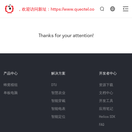
已迁移，欢迎访问新址：https://www.quectel.com.cn
言：
简
体
中
Thanks for your attention!
文
产品中心
解决方案
开发者中心
蜂窝模组
DTU
资源下载
单板电脑
智慧农业
文档中心
智能穿戴
开发工具
智能电表
应用笔记
智能定位
Helios SDK
FAQ