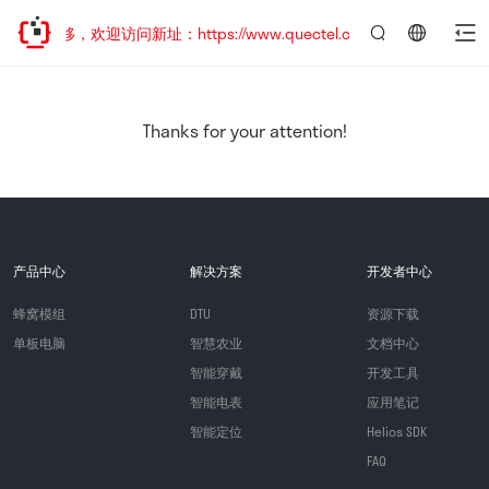
址已迁移，欢迎访问新址：https://www.quectel.com.cn
言：
简
体
中
Thanks for your attention!
文
产品中心
解决方案
开发者中心
蜂窝模组
DTU
资源下载
单板电脑
智慧农业
文档中心
智能穿戴
开发工具
智能电表
应用笔记
智能定位
Helios SDK
FAQ