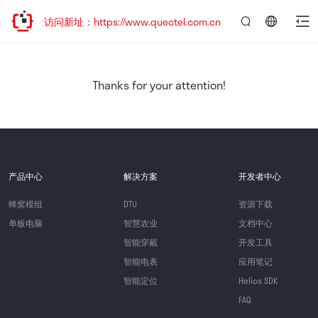
欢迎访问新址：https://www.quectel.com.cn
言：
简
体
中
Thanks for your attention!
文
产品中心
解决方案
开发者中心
蜂窝模组
DTU
资源下载
单板电脑
智慧农业
文档中心
智能穿戴
开发工具
智能电表
应用笔记
智能定位
Helios SDK
FAQ