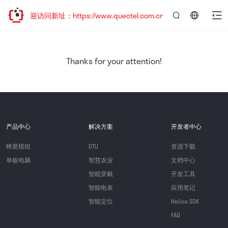
，欢迎访问新址：https://www.quectel.com.cn
言：
简
体
中
Thanks for your attention!
文
产品中心
解决方案
开发者中心
蜂窝模组
DTU
资源下载
单板电脑
智慧农业
文档中心
智能穿戴
开发工具
智能电表
应用笔记
智能定位
Helios SDK
FAQ