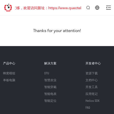
地址已迁移，欢迎访问新址：https://www.quectel.com.cn
言：
简
体
中
Thanks for your attention!
文
产品中心
解决方案
开发者中心
蜂窝模组
DTU
资源下载
单板电脑
智慧农业
文档中心
智能穿戴
开发工具
智能电表
应用笔记
智能定位
Helios SDK
FAQ