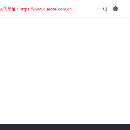
https://www.quectel.com.cn
言：
简
体
中
文