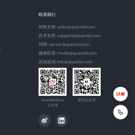
联系我们
议
销售支持: sales@quectel.com
策
技术支持: support@quectel.com
招聘: career@quectel.com
们
媒体联系: media@quectel.com
其他咨询: info@quectel.com
QuecDevZone
官方公众号
公众号