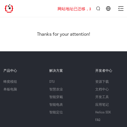
网站地址已迁移，欢迎访问新址：https://www
言：
简
体
中
Thanks for your attention!
文
产品中心
解决方案
开发者中心
蜂窝模组
DTU
资源下载
单板电脑
智慧农业
文档中心
智能穿戴
开发工具
智能电表
应用笔记
智能定位
Helios SDK
FAQ