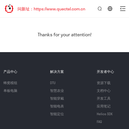
访问新址：https://www.quectel.com.cn
言：
简
体
中
Thanks for your attention!
文
产品中心
解决方案
开发者中心
蜂窝模组
DTU
资源下载
单板电脑
智慧农业
文档中心
智能穿戴
开发工具
智能电表
应用笔记
智能定位
Helios SDK
FAQ