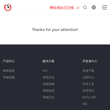
网站地址已迁移，欢迎访问新址：https://www
言：
简
体
中
Thanks for your attention!
文
产品中心
解决方案
开发者中心
蜂窝模组
DTU
资源下载
单板电脑
智慧农业
文档中心
智能穿戴
开发工具
智能电表
应用笔记
智能定位
Helios SDK
FAQ