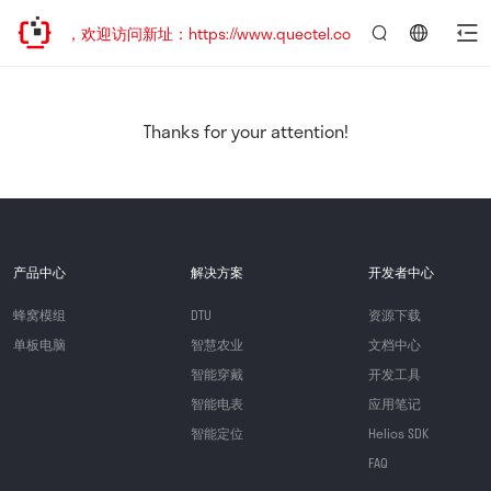
已迁移，欢迎访问新址：https://www.quectel.com.cn
言：
简
体
中
Thanks for your attention!
文
产品中心
解决方案
开发者中心
蜂窝模组
DTU
资源下载
单板电脑
智慧农业
文档中心
智能穿戴
开发工具
智能电表
应用笔记
智能定位
Helios SDK
FAQ