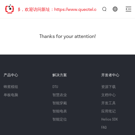
址已迁移，欢迎访问新址：https://www.quectel.com.cn
言：
简
体
中
Thanks for your attention!
文
产品中心
解决方案
开发者中心
蜂窝模组
DTU
资源下载
单板电脑
智慧农业
文档中心
智能穿戴
开发工具
智能电表
应用笔记
智能定位
Helios SDK
FAQ