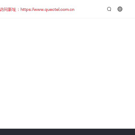
https://www.quectel.com.cn
言：
简
体
中
文