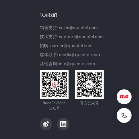
联系我们
议
销售支持: sales@quectel.com
策
技术支持: support@quectel.com
招聘: career@quectel.com
们
媒体联系: media@quectel.com
其他咨询: info@quectel.com
QuecDevZone
官方公众号
公众号