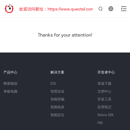
迁移，欢迎访问新址：https://www.quectel.com.cn
言：
简
体
中
Thanks for your attention!
文
产品中心
解决方案
开发者中心
蜂窝模组
DTU
资源下载
单板电脑
智慧农业
文档中心
智能穿戴
开发工具
智能电表
应用笔记
智能定位
Helios SDK
FAQ