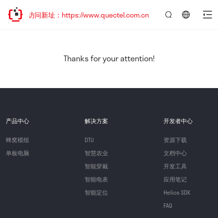
迎访问新址：https://www.quectel.com.cn
言：
简
体
中
Thanks for your attention!
文
产品中心
解决方案
开发者中心
蜂窝模组
DTU
资源下载
单板电脑
智慧农业
文档中心
智能穿戴
开发工具
智能电表
应用笔记
智能定位
Helios SDK
FAQ