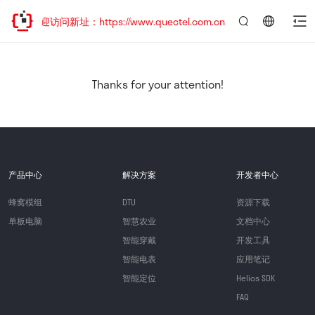
，欢迎访问新址：https://www.quectel.com.cn
言：
简
体
中
Thanks for your attention!
文
产品中心
解决方案
开发者中心
蜂窝模组
DTU
资源下载
单板电脑
智慧农业
文档中心
智能穿戴
开发工具
智能电表
应用笔记
智能定位
Helios SDK
FAQ