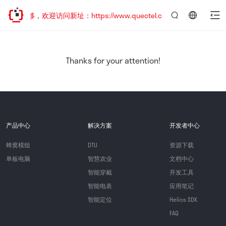
址已迁移，欢迎访问新址：https://www.quectel.com.cn
言：
简
体
中
Thanks for your attention!
文
产品中心
解决方案
开发者中心
蜂窝模组
DTU
资源下载
单板电脑
智慧农业
文档中心
智能穿戴
开发工具
智能电表
应用笔记
智能定位
Helios SDK
FAQ