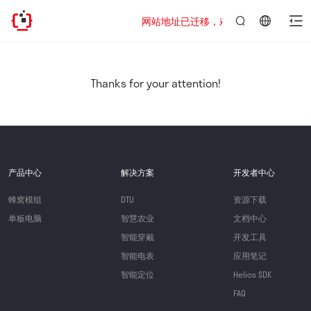
网站地址已迁移，欢迎访问新址：https://www
言：
简
体
中
Thanks for your attention!
文
产品中心
解决方案
开发者中心
蜂窝模组
DTU
资源下载
单板电脑
智慧农业
文档中心
智能穿戴
开发工具
智能电表
应用笔记
智能定位
Helios SDK
FAQ