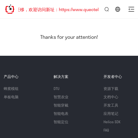
地址已迁移，欢迎访问新址：https://www.quectel.com.cn
言：
简
体
中
Thanks for your attention!
文
产品中心
解决方案
开发者中心
蜂窝模组
DTU
资源下载
单板电脑
智慧农业
文档中心
智能穿戴
开发工具
智能电表
应用笔记
智能定位
Helios SDK
FAQ