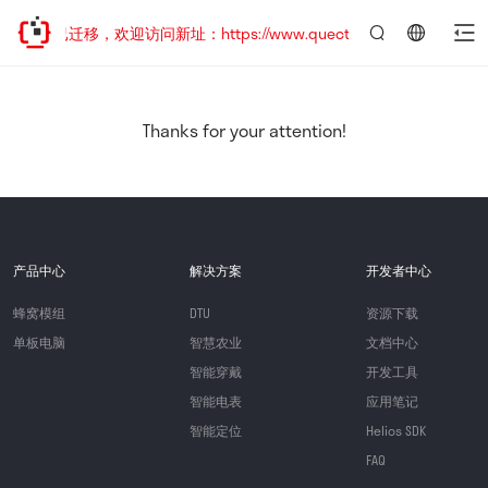
站地址已迁移，欢迎访问新址：https://www.quectel.com.cn
言：
简
体
中
Thanks for your attention!
文
产品中心
解决方案
开发者中心
蜂窝模组
DTU
资源下载
单板电脑
智慧农业
文档中心
智能穿戴
开发工具
智能电表
应用笔记
智能定位
Helios SDK
FAQ