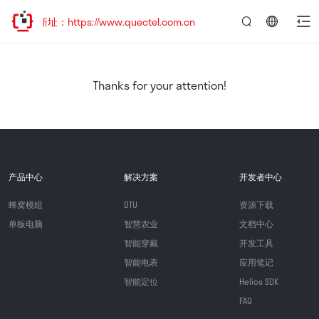
新址：https://www.quectel.com.cn
言：
简
体
中
Thanks for your attention!
文
产品中心
解决方案
开发者中心
蜂窝模组
DTU
资源下载
单板电脑
智慧农业
文档中心
智能穿戴
开发工具
智能电表
应用笔记
智能定位
Helios SDK
FAQ